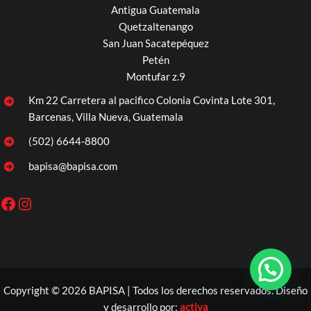
Antigua Guatemala
Quetzaltenango
San Juan Sacatepéquez
Petén
Montufar z.9
Km 22 Carretera al pacifico Colonia Covinta Lote 301,
Barcenas, Villa Nueva, Guatemala
(502) 6644-8800
bapisa@bapisa.com
Facebook
Instagram
Copyright © 2026 BAPISA | Todos los derechos reservados. Diseño
y desarrollo por:
activa