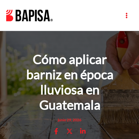
Ir
al
contenido
Cómo aplicar
barniz en época
lluviosa en
Guatemala
junio 29, 2026