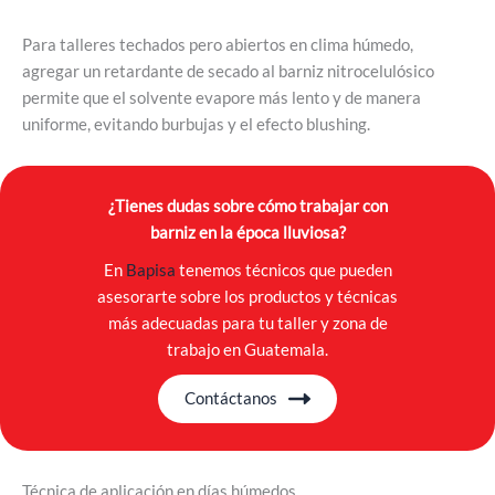
Para talleres techados pero abiertos en clima húmedo,
agregar un retardante de secado al barniz nitrocelulósico
permite que el solvente evapore más lento y de manera
uniforme, evitando burbujas y el efecto blushing.
¿Tienes dudas sobre cómo trabajar con
barniz en la época lluviosa?
En
Bapisa
tenemos técnicos que pueden
asesorarte sobre los productos y técnicas
más adecuadas para tu taller y zona de
trabajo en Guatemala.
Contáctanos
Técnica de aplicación en días húmedos