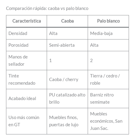
Comparación rápida: caoba vs palo blanco
Característica
Caoba
Palo blanco
Densidad
Alta
Media-baja
Porosidad
Semi-abierta
Alta
Manos de
1
2
sellador
Tinte
Tierra / cedro /
Caoba / cherry
recomendado
roble
PU catalizado alto
Barniz nitro
Acabado ideal
brillo
semimate
Muebles
Uso más común
Muebles finos,
económicos, San
en GT
puertas de lujo
Juan Sac.