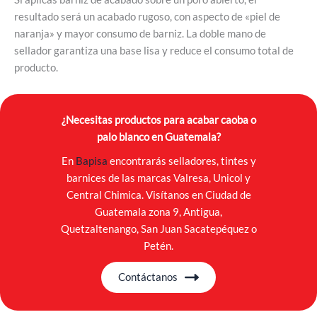
resultado será un acabado rugoso, con aspecto de «piel de
naranja» y mayor consumo de barniz. La doble mano de
sellador garantiza una base lisa y reduce el consumo total de
producto.
¿Necesitas productos para acabar caoba o
palo blanco en Guatemala?
En
Bapisa
encontrarás selladores, tintes y
barnices de las marcas Valresa, Unicol y
Central Chimica. Visítanos en Ciudad de
Guatemala zona 9, Antigua,
Quetzaltenango, San Juan Sacatepéquez o
Petén.
Contáctanos