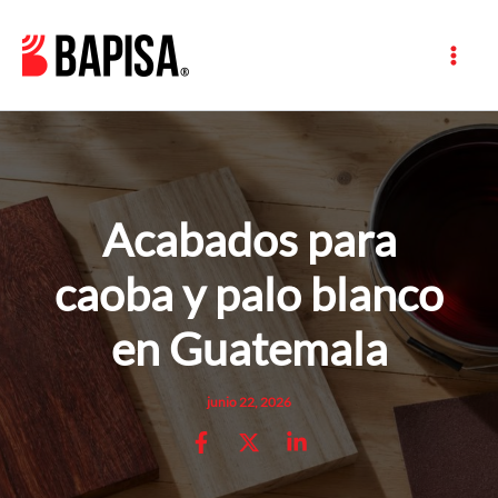
Ir
al
contenido
Acabados para
caoba y palo blanco
en Guatemala
junio 22, 2026