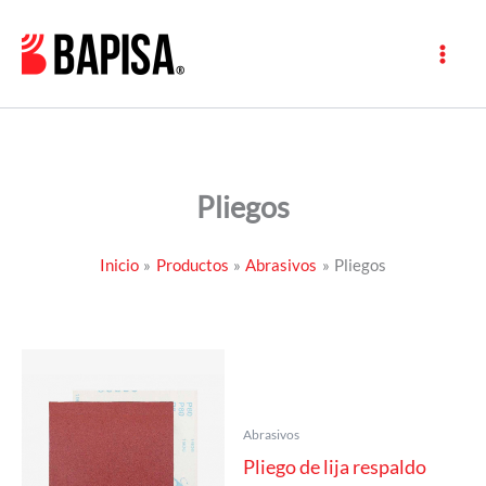
Ir
al
contenido
Pliegos
Inicio
Productos
Abrasivos
Pliegos
Abrasivos
Pliego de lija respaldo