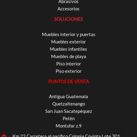
Abrasivos
Accesorios
SOLUCIONES
Muebles interior y puertas
Muebles exterior
Muebles infantiles
Muebles de playa
Piso interior
Piso exterior
PUNTOS DE VENTA
Antigua Guatemala
Quetzaltenango
San Juan Sacatepéquez
Petén
Montufar z.9
Km 22 Carretera al pacifico Colonia Covinta Lote 301,