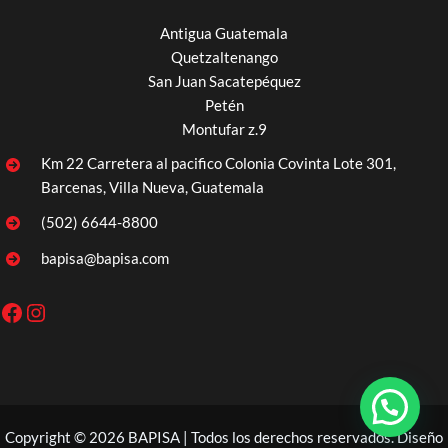
Antigua Guatemala
Quetzaltenango
San Juan Sacatepéquez
Petén
Montufar z.9
Km 22 Carretera al pacifico Colonia Covinta Lote 301,
Barcenas, Villa Nueva, Guatemala
(502) 6644-8800
bapisa@bapisa.com
Facebook
Instagram
Copyright © 2026 BAPISA | Todos los derechos reservados. Diseño