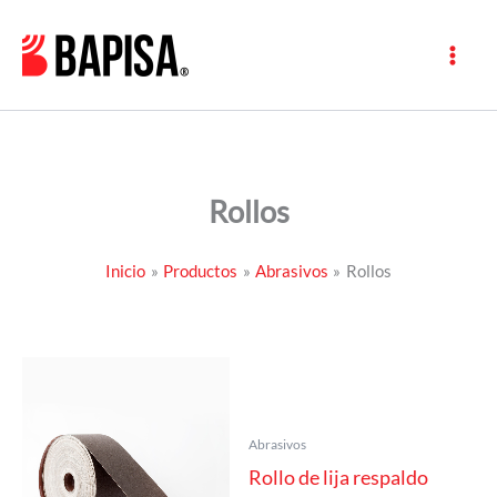
Ir
al
contenido
Rollos
Inicio
Productos
Abrasivos
Rollos
Abrasivos
Rollo de lija respaldo