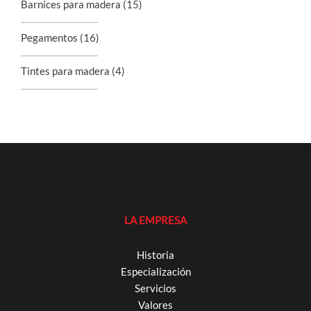
Barnices para madera
(15)
Pegamentos
(16)
Tintes para madera
(4)
LA EMPRESA
Historia
Especialización
Servicios
Valores