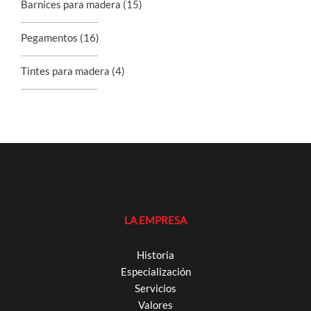
Barnices para madera
(15)
Pegamentos
(16)
Tintes para madera
(4)
LA EMPRESA
Historia
Especialización
Servicios
Valores