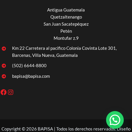
Antigua Guatemala
Quetzaltenango
San Juan Sacatepéquez
Petén
Montufar z.9
Km 22 Carretera al pacifico Colonia Covinta Lote 301,
Barcenas, Villa Nueva, Guatemala
(502) 6644-8800
bapisa@bapisa.com
Facebook
Instagram
Copyright © 2026 BAPISA | Todos los derechos reservados. Diseño