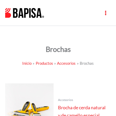
Ir
al
contenido
Brochas
Inicio
Productos
Accesorios
Brochas
Accesorios
Brocha de cerda natural
y de camello especial