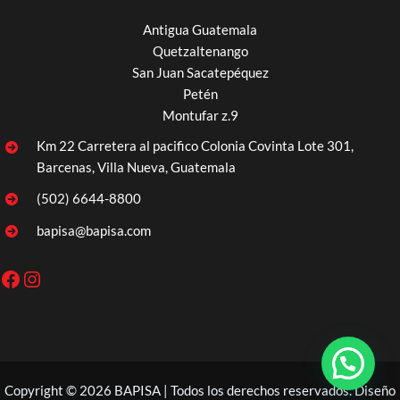
Antigua Guatemala
Quetzaltenango
San Juan Sacatepéquez
Petén
Montufar z.9
Km 22 Carretera al pacifico Colonia Covinta Lote 301,
Barcenas, Villa Nueva, Guatemala
(502) 6644-8800
bapisa@bapisa.com
Facebook
Instagram
Copyright © 2026 BAPISA | Todos los derechos reservados. Diseño