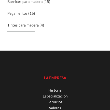
Barnices para madera
(15)
Pegamentos
(16)
Tintes para madera
(4)
LA EMPRESA
Historia
Especialización
Servicios
Valores