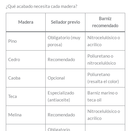
¿Qué acabado necesita cada madera?
Barniz
Madera
Sellador previo
recomendado
Obligatorio (muy
Nitrocelulósico o
Pino
porosa)
acrílico
Poliuretano o
Cedro
Recomendado
nitrocelulósico
Poliuretano
Caoba
Opcional
(resalta el color)
Especializado
Barniz marino o
Teca
(antiaceite)
teca oil
Nitrocelulósico o
Melina
Recomendado
acrílico
Obligatorio