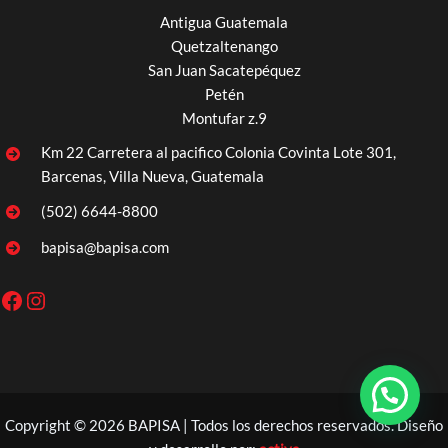
Antigua Guatemala
Quetzaltenango
San Juan Sacatepéquez
Petén
Montufar z.9
Km 22 Carretera al pacifico Colonia Covinta Lote 301,
Barcenas, Villa Nueva, Guatemala
(502) 6644-8800
bapisa@bapisa.com
Facebook
Instagram
Copyright © 2026 BAPISA | Todos los derechos reservados. Diseño