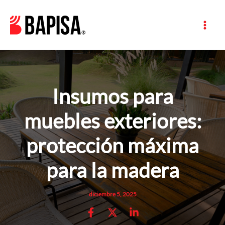
Ir
al
contenido
Insumos para
muebles exteriores:
protección máxima
para la madera
diciembre 5, 2025