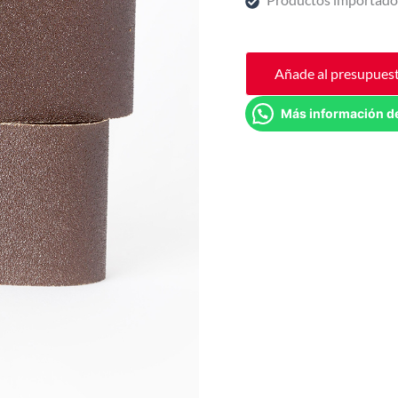
Añade al presupues
Más información d